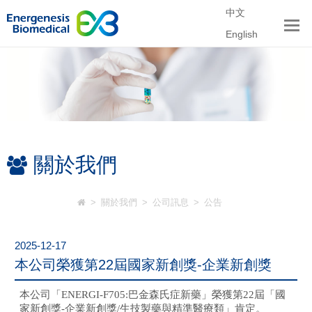
中文
English
關於我們
>
關於我們
>
公司訊息
>
公告
2025-12-17
本公司榮獲第22屆國家新創獎-企業新創獎
本公司「
ENERGI-F705:
巴金森氏症新藥」榮獲第
22
屆「國
家新創獎
-
企業新創獎
/
生技製藥與精準醫療類」肯定。