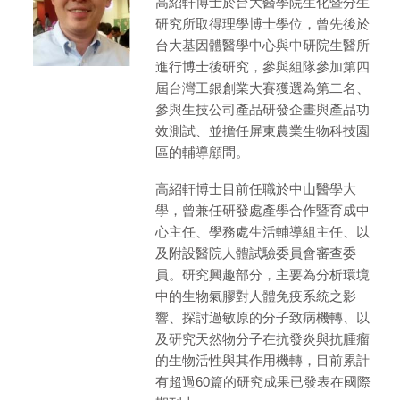
高紹軒博士於台大醫學院生化暨分生
研究所取得理學博士學位，曾先後於
台大基因體醫學中心與中研院生醫所
進行博士後研究，參與組隊參加第四
屆台灣工銀創業大賽獲選為第二名、
參與生技公司產品研發企畫與產品功
效測試、並擔任屏東農業生物科技園
區的輔導顧問。
高紹軒博士目前任職於中山醫學大
學，曾兼任研發處產學合作暨育成中
心主任、學務處生活輔導組主任、以
及附設醫院人體試驗委員會審查委
員。研究興趣部分，主要為分析環境
中的生物氣膠對人體免疫系統之影
響、探討過敏原的分子致病機轉、以
及研究天然物分子在抗發炎與抗腫瘤
的生物活性與其作用機轉，目前累計
有超過60篇的研究成果已發表在國際