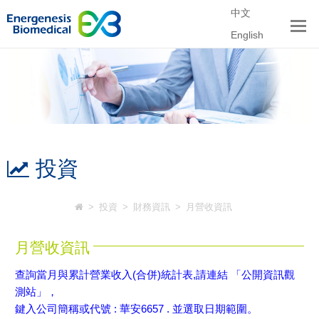
中文
English
投資
>
投資
>
財務資訊
>
月營收資訊
月營收資訊
查詢當月與累計營業收入(合併)統計表,請連結 「公開資訊觀
測站」，
鍵入公司簡稱或代號 : 華安6657 . 並選取日期範圍。