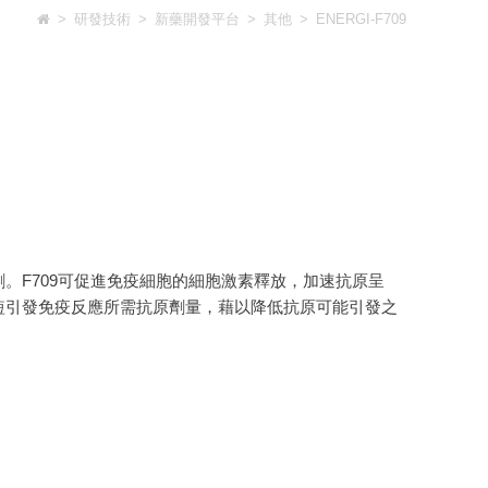
>
研發技術
>
新藥開發平台
>
其他
>
ENERGI-F709
。F709可促進免疫細胞的細胞激素釋放，加速抗原呈
縮短引發免疫反應所需抗原劑量，藉以降低抗原可能引發之